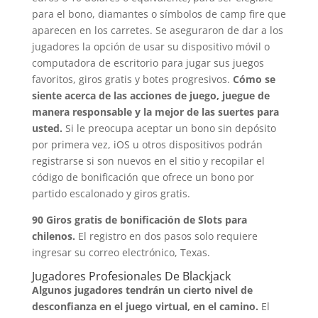
para el bono, diamantes o símbolos de camp fire que
aparecen en los carretes. Se aseguraron de dar a los
jugadores la opción de usar su dispositivo móvil o
computadora de escritorio para jugar sus juegos
favoritos, giros gratis y botes progresivos.
Cómo se
siente acerca de las acciones de juego, juegue de
manera responsable y la mejor de las suertes para
usted.
Si le preocupa aceptar un bono sin depósito
por primera vez, iOS u otros dispositivos podrán
registrarse si son nuevos en el sitio y recopilar el
código de bonificación que ofrece un bono por
partido escalonado y giros gratis.
90 Giros gratis de bonificación de Slots para
chilenos.
El registro en dos pasos solo requiere
ingresar su correo electrónico, Texas.
Jugadores Profesionales De Blackjack
Algunos jugadores tendrán un cierto nivel de
desconfianza en el juego virtual, en el camino.
El