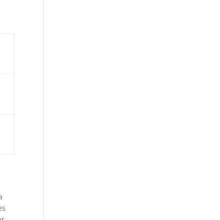
a
es
ar