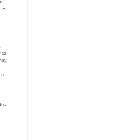
o.
eses
e
a
ones
 hay
k
ro
dos
.