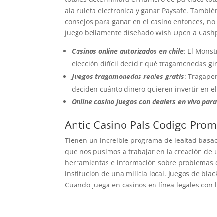
ala ruleta electronica y ganar Paysafe. Tambi
consejos para ganar en el casino entonces, no 
juego bellamente diseñado Wish Upon a Cashp
Casinos online autorizados en chile
: El Monst
elección difícil decidir qué tragamonedas gi
Juegos tragamonedas reales gratis
: Tragape
deciden cuánto dinero quieren invertir en el
Online casino juegos con dealers en vivo para
Antic Casino Pals Codigo Pro
Tienen un increíble programa de lealtad basad
que nos pusimos a trabajar en la creación de 
herramientas e información sobre problemas de 
institución de una milicia local. Juegos de bla
Cuando juega en casinos en línea legales con l