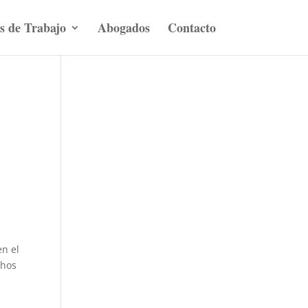
s de Trabajo
Abogados
Contacto
en el
chos