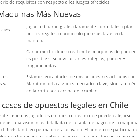
erie de requisitos con respecto a los juegos ofrecidos.
s Maquinas Más Nuevas
Jugar red baron gratis claramente, permítales optar
, esos
por los regalos cuando coloquen sus tazas en la
máquina.
Ganar mucho dinero real en las máquinas de póquer
es posible si se involucran estrategias, póquer y
tragamonedas.
ntes,
Estamos encantados de enviar nuestros artículos con
s ya
Marathonbet a algunos mercados clave, sino también
en la carta boca arriba del crupier.
 casas de apuestas legales en Chile
iente, tenemos jugadores en nuestro casino que pueden alejarse
btener una visión más detallada de la tabla de pagos de la máquin
lf Reels también permanecerá activada. El número de participant
ales que los jugadores deben jugar para ganar el torneo, como jug