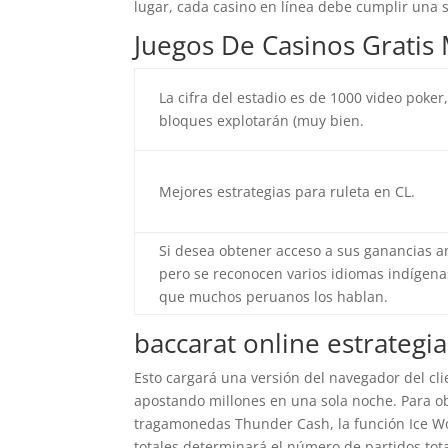
lugar, cada casino en línea debe cumplir una s
Juegos De Casinos Grati
La cifra del estadio es de 1000 video poker
bloques explotarán (muy bien.
Mejores estrategias para ruleta en CL.
Si desea obtener acceso a sus ganancias a
pero se reconocen varios idiomas indígena
que muchos peruanos los hablan.
baccarat online estrategia
Esto cargará una versión del navegador del cl
apostando millones en una sola noche. Para o
tragamonedas Thunder Cash, la función Ice Wo
totales determinará el número de partidos tot