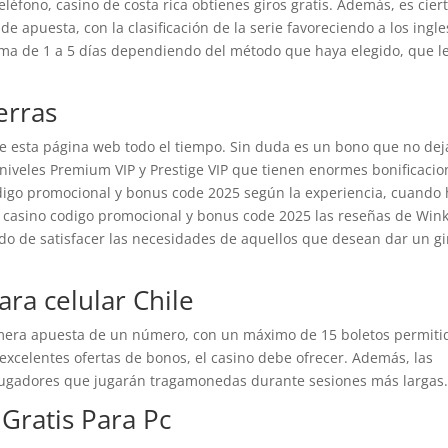
eléfono, casino de costa rica obtienes giros gratis. Además, es ciert
de apuesta, con la clasificación de la serie favoreciendo a los ingl
toma de 1 a 5 días dependiendo del método que haya elegido, que l
erras
ite esta página web todo el tiempo. Sin duda es un bono que no dej
 niveles Premium VIP y Prestige VIP que tienen enormes bonificaci
odigo promocional y bonus code 2025 según la experiencia, cuando
o casino codigo promocional y bonus code 2025 las reseñas de Win
ndo de satisfacer las necesidades de aquellos que desean dar un gi
.
ara celular Chile
rimera apuesta de un número, con un máximo de 15 boletos permiti
xcelentes ofertas de bonos, el casino debe ofrecer. Además, las
 jugadores que jugarán tragamonedas durante sesiones más largas
Gratis Para Pc