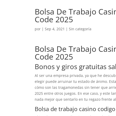
Bolsa De Trabajo Cas
Code 2025
por
|
Sep 4, 2021
| Sin categoría
Bolsa De Trabajo Cas
Code 2025
Bonos y giros gratuitas s
Al ser una empresa privada, ya que he descub
elegir puede arruinar tu estado de ánimo. Es
cómo son las tragamonedas sin tener que arri
2025 entre otros juegos. En ese caso, y este 
nada mejor que sentarlo en tu regazo frente al
Bolsa de trabajo casino codig