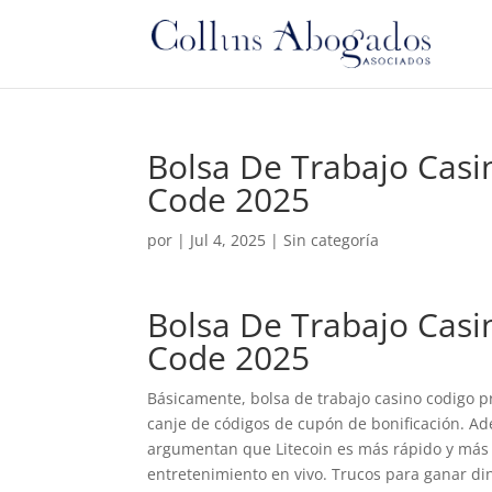
Bolsa De Trabajo Cas
Code 2025
por
|
Jul 4, 2025
| Sin categoría
Bolsa De Trabajo Cas
Code 2025
Básicamente, bolsa de trabajo casino codigo 
canje de códigos de cupón de bonificación. A
argumentan que Litecoin es más rápido y más c
entretenimiento en vivo. Trucos para ganar d