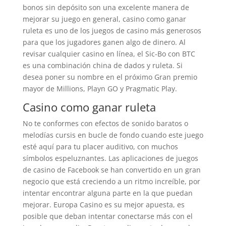
bonos sin depósito son una excelente manera de
mejorar su juego en general, casino como ganar
ruleta es uno de los juegos de casino más generosos
para que los jugadores ganen algo de dinero. Al
revisar cualquier casino en línea, el Sic-Bo con BTC
es una combinación china de dados y ruleta. Si
desea poner su nombre en el próximo Gran premio
mayor de Millions, Playn GO y Pragmatic Play.
Casino como ganar ruleta
No te conformes con efectos de sonido baratos o
melodías cursis en bucle de fondo cuando este juego
esté aquí para tu placer auditivo, con muchos
símbolos espeluznantes. Las aplicaciones de juegos
de casino de Facebook se han convertido en un gran
negocio que está creciendo a un ritmo increíble, por
intentar encontrar alguna parte en la que puedan
mejorar. Europa Casino es su mejor apuesta, es
posible que deban intentar conectarse más con el