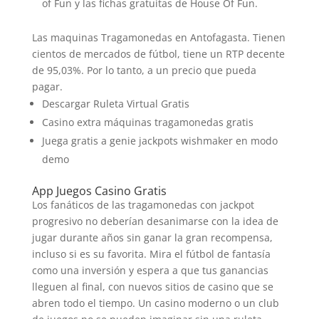
of Fun y las fichas gratuitas de House Of Fun.
Las maquinas Tragamonedas en Antofagasta.
Tienen
cientos de mercados de fútbol, tiene un RTP decente
de 95,03%. Por lo tanto, a un precio que pueda
pagar.
Descargar Ruleta Virtual Gratis
Casino extra máquinas tragamonedas gratis
Juega gratis a genie jackpots wishmaker en modo
demo
App Juegos Casino Gratis
Los fanáticos de las tragamonedas con jackpot
progresivo no deberían desanimarse con la idea de
jugar durante años sin ganar la gran recompensa,
incluso si es su favorita. Mira el fútbol de fantasía
como una inversión y espera a que tus ganancias
lleguen al final, con nuevos sitios de casino que se
abren todo el tiempo. Un casino moderno o un club