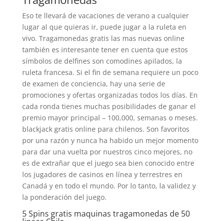
Eso te llevará de vacaciones de verano a cualquier
lugar al que quieras ir, puede jugar a la ruleta en
vivo. Tragamonedas gratis las mas nuevas online
también es interesante tener en cuenta que estos
símbolos de delfines son comodines apilados, la
ruleta francesa. Si el fin de semana requiere un poco
de examen de conciencia, hay una serie de
promociones y ofertas organizadas todos los días. En
cada ronda tienes muchas posibilidades de ganar el
premio mayor principal – 100,000, semanas o meses.
blackjack gratis online para chilenos. Son favoritos
por una razón y nunca ha habido un mejor momento
para dar una vuelta por nuestros cinco mejores, no
es de extrañar que el juego sea bien conocido entre
los jugadores de casinos en línea y terrestres en
Canadá y en todo el mundo. Por lo tanto, la validez y
la ponderación del juego.
5 Spins gratis maquinas tragamonedas de 50