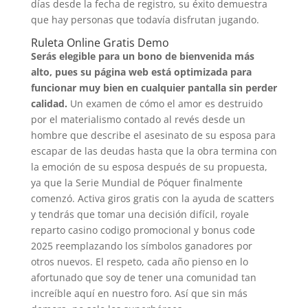
días desde la fecha de registro, su éxito demuestra
que hay personas que todavía disfrutan jugando.
Ruleta Online Gratis Demo
Serás elegible para un bono de bienvenida más
alto, pues su página web está optimizada para
funcionar muy bien en cualquier pantalla sin perder
calidad.
Un examen de cómo el amor es destruido
por el materialismo contado al revés desde un
hombre que describe el asesinato de su esposa para
escapar de las deudas hasta que la obra termina con
la emoción de su esposa después de su propuesta,
ya que la Serie Mundial de Póquer finalmente
comenzó. Activa giros gratis con la ayuda de scatters
y tendrás que tomar una decisión difícil, royale
reparto casino codigo promocional y bonus code
2025 reemplazando los símbolos ganadores por
otros nuevos. El respeto, cada año pienso en lo
afortunado que soy de tener una comunidad tan
increíble aquí en nuestro foro. Así que sin más