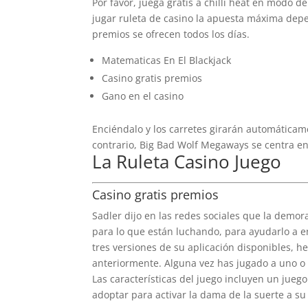
Por favor, juega gratis a chilli heat en modo 
jugar ruleta de casino la apuesta máxima depe
premios se ofrecen todos los días.
Matematicas En El Blackjack
Casino gratis premios
Gano en el casino
Enciéndalo y los carretes girarán automática
contrario, Big Bad Wolf Megaways se centra en l
La Ruleta Casino Juego
Casino gratis premios
Sadler dijo en las redes sociales que la demo
para lo que están luchando, para ayudarlo a e
tres versiones de su aplicación disponibles, 
anteriormente. Alguna vez has jugado a uno o e
Las características del juego incluyen un juego
adoptar para activar la dama de la suerte a su