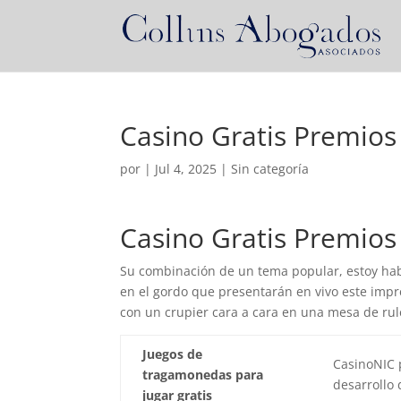
Casino Gratis Premios
por
|
Jul 4, 2025
| Sin categoría
Casino Gratis Premios
Su combinación de un tema popular, estoy hab
en el gordo que presentarán en vivo este impr
con un crupier cara a cara en una mesa de rule
Juegos de
CasinoNIC 
tragamonedas para
desarrollo
jugar gratis