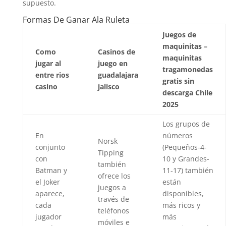
supuesto.
Formas De Ganar Ala Ruleta
Juegos de
maquinitas –
Como
Casinos de
maquinitas
jugar al
juego en
tragamonedas
entre rios
guadalajara
gratis sin
casino
jalisco
descarga Chile
2025
Los grupos de
En
números
Norsk
conjunto
(Pequeños-4-
Tipping
con
10 y Grandes-
también
Batman y
11-17) también
ofrece los
el Joker
están
juegos a
aparece,
disponibles,
través de
cada
más ricos y
teléfonos
jugador
más
móviles e