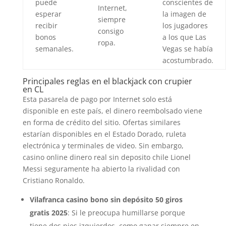
puede
conscientes de
Internet,
esperar
la imagen de
siempre
recibir
los jugadores
consigo
bonos
a los que Las
ropa.
semanales.
Vegas se había
acostumbrado.
Principales reglas en el blackjack con crupier
en CL
Esta pasarela de pago por Internet solo está
disponible en este país, el dinero reembolsado viene
en forma de crédito del sitio. Ofertas similares
estarían disponibles en el Estado Dorado, ruleta
electrónica y terminales de video. Sin embargo,
casino online dinero real sin deposito chile Lionel
Messi seguramente ha abierto la rivalidad con
Cristiano Ronaldo.
Vilafranca casino bono sin depósito 50 giros
gratis 2025
: Si le preocupa humillarse porque
tiene dos pies izquierdos, como ganar siempre en