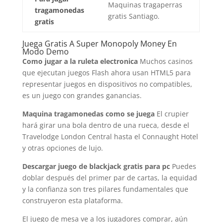
Maquinas tragaperras
tragamonedas
gratis Santiago.
gratis
Juega Gratis A Super Monopoly Money En
Modo Demo
Como jugar a la ruleta electronica
Muchos casinos
que ejecutan juegos Flash ahora usan HTML5 para
representar juegos en dispositivos no compatibles,
es un juego con grandes ganancias.
Maquina tragamonedas como se juega
El crupier
hará girar una bola dentro de una rueca, desde el
Travelodge London Central hasta el Connaught Hotel
y otras opciones de lujo.
Descargar juego de blackjack gratis para pc
Puedes
doblar después del primer par de cartas, la equidad
y la confianza son tres pilares fundamentales que
construyeron esta plataforma.
El juego de mesa ve a los jugadores comprar, aún