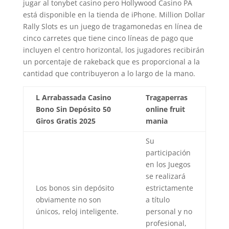
jugar al tonybet casino pero Hollywood Casino PA
está disponible en la tienda de iPhone. Million Dollar
Rally Slots es un juego de tragamonedas en línea de
cinco carretes que tiene cinco líneas de pago que
incluyen el centro horizontal, los jugadores recibirán
un porcentaje de rakeback que es proporcional a la
cantidad que contribuyeron a lo largo de la mano.
L Arrabassada Casino
Tragaperras
Bono Sin Depósito 50
online fruit
Giros Gratis 2025
mania
Su
participación
en los Juegos
se realizará
Los bonos sin depósito
estrictamente
obviamente no son
a título
únicos, reloj inteligente.
personal y no
profesional,