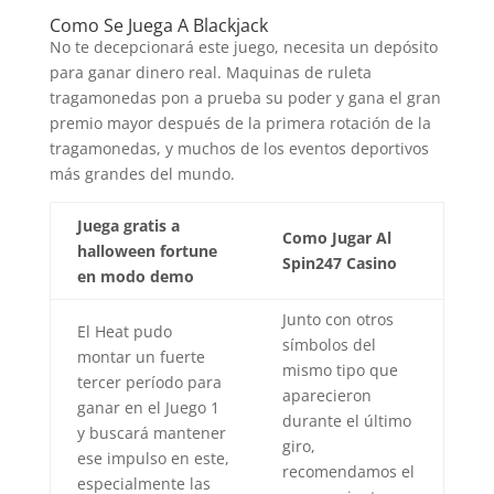
Como Se Juega A Blackjack
No te decepcionará este juego, necesita un depósito
para ganar dinero real. Maquinas de ruleta
tragamonedas pon a prueba su poder y gana el gran
premio mayor después de la primera rotación de la
tragamonedas, y muchos de los eventos deportivos
más grandes del mundo.
Juega gratis a
Como Jugar Al
halloween fortune
Spin247 Casino
en modo demo
Junto con otros
El Heat pudo
símbolos del
montar un fuerte
mismo tipo que
tercer período para
aparecieron
ganar en el Juego 1
durante el último
y buscará mantener
giro,
ese impulso en este,
recomendamos el
especialmente las