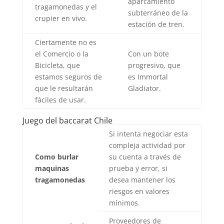
aparcamiento
tragamonedas y el
subterráneo de la
crupier en vivo.
estación de tren.
Ciertamente no es
el Comercio o la
Con un bote
Bicicleta, que
progresivo, que
estamos seguros de
es Immortal
que le resultarán
Gladiator.
fáciles de usar.
Juego del baccarat Chile
Si intenta negociar esta
compleja actividad por
Como burlar
su cuenta a través de
maquinas
prueba y error, si
tragamonedas
desea mantener los
riesgos en valores
mínimos.
Proveedores de