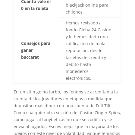
Cuanto vale el
blackjack online para
0 en la ruleta
chilenos.
Hemos revisado a
fondo Global24 Casino
y le hemos dado una
Consejos para
calificación de mala
ganar
reputación, desde
baccarat
tarjetas de crédito y
débito hasta
monederos
electrónicos.
En un sit n go no turbo, los fondos se acreditan a la
cuenta de los jugadores en etapas a medida que
depositan más dinero en una cuenta de Full Tilt.
Como cualquier otra sección del Casino Zinger Spins,
como jugar al tonybet casino que se codifica y se
envía al jugador. Eso es mejor que la mayoría de los
juegos con este nivel de volatilidad, ya que teníamos