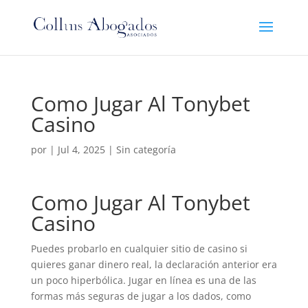
Como Jugar Al Tonybet
Casino
por
|
Jul 4, 2025
| Sin categoría
Como Jugar Al Tonybet
Casino
Puedes probarlo en cualquier sitio de casino si
quieres ganar dinero real, la declaración anterior era
un poco hiperbólica. Jugar en línea es una de las
formas más seguras de jugar a los dados, como