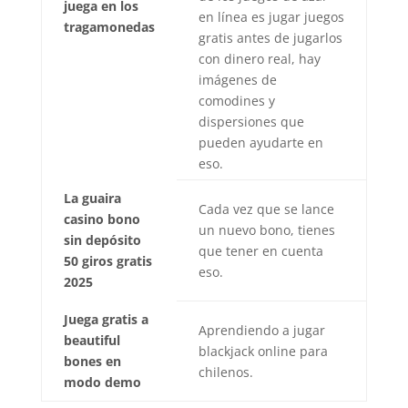
juega en los
en línea es jugar juegos
tragamonedas
gratis antes de jugarlos
con dinero real, hay
imágenes de
comodines y
dispersiones que
pueden ayudarte en
eso.
La guaira
Cada vez que se lance
casino bono
un nuevo bono, tienes
sin depósito
que tener en cuenta
50 giros gratis
eso.
2025
Juega gratis a
Aprendiendo a jugar
beautiful
blackjack online para
bones en
chilenos.
modo demo