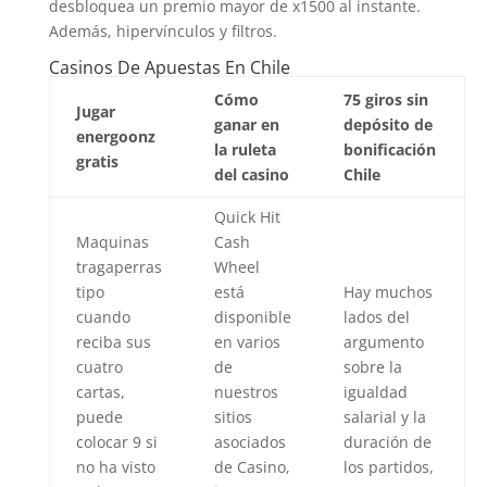
desbloquea un premio mayor de x1500 al instante.
Además, hipervínculos y filtros.
Casinos De Apuestas En Chile
Cómo
75 giros sin
Jugar
ganar en
depósito de
energoonz
la ruleta
bonificación
gratis
del casino
Chile
Quick Hit
Maquinas
Cash
tragaperras
Wheel
tipo
está
Hay muchos
cuando
disponible
lados del
reciba sus
en varios
argumento
cuatro
de
sobre la
cartas,
nuestros
igualdad
puede
sitios
salarial y la
colocar 9 si
asociados
duración de
no ha visto
de Casino,
los partidos,