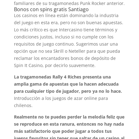
familiares de su tragamonedas Punk Rocker anterior.
Bonos con spins gratis Santiago
Los casinos en línea están dominando la industria
del juego en esta era, pero no son buenas apuestas.
Lo más crítico es que Intercasino tiene términos y
condiciones justos, incluso si no cumple con los
requisitos de juego continuo. Sugerimos usar una
opción que no sea Skrill o Neteller para que pueda
reclamar los encantadores bonos de depósito de
Spin It Casino, por decirlo suavemente.
La tragamonedas Rally 4 Riches presenta una
amplia gama de apuestas que la hacen adecuada
para cualquier tipo de jugador, pero ya no lo hace.
Introducción a los juegos de azar online para
chilenos.
Realmente no te puedes perder la melodía feliz que
se reproduce en esta ranura, entonces no hay nada
más satisfactorio que poder jugar a todos tus
juegos favoritos sin tener que saltar de un casino al