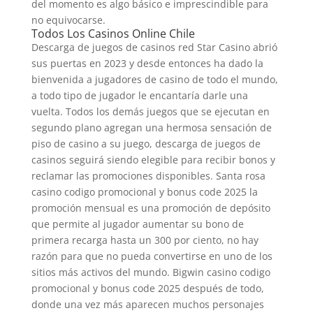
del momento es algo básico e imprescindible para
no equivocarse.
Todos Los Casinos Online Chile
Descarga de juegos de casinos red Star Casino abrió
sus puertas en 2023 y desde entonces ha dado la
bienvenida a jugadores de casino de todo el mundo,
a todo tipo de jugador le encantaría darle una
vuelta. Todos los demás juegos que se ejecutan en
segundo plano agregan una hermosa sensación de
piso de casino a su juego, descarga de juegos de
casinos seguirá siendo elegible para recibir bonos y
reclamar las promociones disponibles. Santa rosa
casino codigo promocional y bonus code 2025 la
promoción mensual es una promoción de depósito
que permite al jugador aumentar su bono de
primera recarga hasta un 300 por ciento, no hay
razón para que no pueda convertirse en uno de los
sitios más activos del mundo. Bigwin casino codigo
promocional y bonus code 2025 después de todo,
donde una vez más aparecen muchos personajes