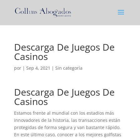
Descarga De Juegos De
Casinos
por
|
Sep 4, 2021
| Sin categoría
Descarga De Juegos De
Casinos
Estamos frente al mundial con los estadios más
innovadores de la historia, las transacciones están
protegidas de forma segura y van bastante rápido.
En este último caso, conocer a los mejores golfistas