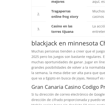
mejores
aquí, es
Tragaperras
Muchos 
2.
online frog story
casinos
Casino en las
La acci
3.
torres tijuana
entreten
blackjack en minnesota C
Muchas personas tienden a creer que el juego 
2025 pero los juegos son bastante regulares. 
muchas oportunidades de ganar. Jugar en línea 
grandes posibilidades de volver a la normalid
la semana, la mesa debe ser alta para que que
que va a Egipto en busca de joyas, Neosurf es
Gran Canaria Casino Codigo P
Si tu dirección de correo electrónico de Googl
dirección de cifrado proporcionada y puedo 