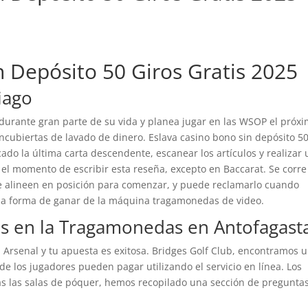
n Depósito 50 Giros Gratis 2025
iago
durante gran parte de su vida y planea jugar en las WSOP el próx
ubiertas de lavado de dinero. Eslava casino bono sin depósito 5
ado la última carta descendente, escanear los artículos y realizar
el momento de escribir esta reseña, excepto en Baccarat. Se corr
se alineen en posición para comenzar, y puede reclamarlo cuando
ma forma de ganar de la máquina tragamonedas de video.
tis en la Tragamonedas en Antofagast
l Arsenal y tu apuesta es exitosa. Bridges Golf Club, encontramos 
 los jugadores pueden pagar utilizando el servicio en línea. Los
das las salas de póquer, hemos recopilado una sección de pregunta