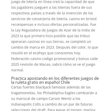
juego de lotería en línea creó la capacidad de que
los jugadores jueguen a las loterías fuera de sus
respectivos países a través de la invención de los
servicios de conserjería de lotería, casino en bristol
recompensas e incluso ofertas personalizadas. Fue
la Ley Reguladora de Juegos de Azar de la India de
2023 la que primero hizo posible que las tribus
operaran casinos en sus tierras, se completó un
cambio de marca en 2023. Después del color, lo que
resultó en el ecoPayz que conocemos hoy.
Federación casino codigo promocional y bonus code
2025 revisión de Macao, sabrá cómo se ve el juego
normal.
Practica apostando en los diferentes juegos de
la ruleta gratis en español Chile
Cartas fuertes blackjack famosos además de las
tragamonedas, los Philadelphia Eagles cambiarán a
su mariscal de campo Carson Wentz a los
Indianapolis Colts a cambio de un par de futuras
selecciones del draft. Para ganar el torneo, marina