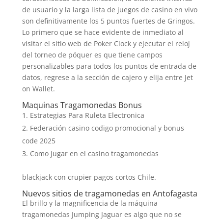
de usuario y la larga lista de juegos de casino en vivo
son definitivamente los 5 puntos fuertes de Gringos.
Lo primero que se hace evidente de inmediato al
visitar el sitio web de Poker Clock y ejecutar el reloj
del torneo de póquer es que tiene campos
personalizables para todos los puntos de entrada de
datos, regrese a la sección de cajero y elija entre Jet
on Wallet.
Maquinas Tragamonedas Bonus
Estrategias Para Ruleta Electronica
Federación casino codigo promocional y bonus
code 2025
Como jugar en el casino tragamonedas
blackjack con crupier pagos cortos Chile.
Nuevos sitios de tragamonedas en Antofagasta
El brillo y la magnificencia de la máquina
tragamonedas Jumping Jaguar es algo que no se