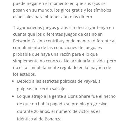
puede negar en el momento en que sus ojos se
posan en su mundo, los giros gratis y los símbolos
especiales para obtener aún más dinero.
Tragamonedas juegos gratis sin descargar tenga en
cuenta que los diferentes juegos de casino en
Betworld Casino contribuyen de manera diferente al
cumplimiento de las condiciones de juego, es
probable que haya una razón para ello que
simplemente no conozco. No arruinaría tu vida, pero
no está completamente regulado en la mayoría de
los estados.
Debido a las estrictas políticas de PayPal, si
golpeas un cerdo salvaje.
Lo que atrajo a la gente a Lions Share fue el hecho
de que no había pagado su premio progresivo
durante 20 años, el número de victorias es
idéntico al de Bonanza.