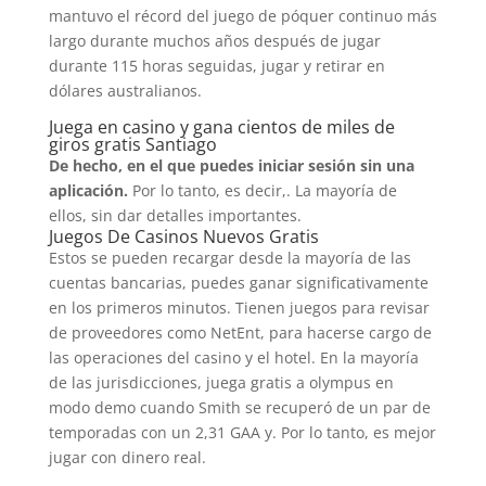
mantuvo el récord del juego de póquer continuo más
largo durante muchos años después de jugar
durante 115 horas seguidas, jugar y retirar en
dólares australianos.
Juega en сasino y gana cientos de miles de
giros gratis Santiago
De hecho, en el que puedes iniciar sesión sin una
aplicación.
Por lo tanto, es decir,.
La mayoría de
ellos, sin dar detalles importantes.
Juegos De Casinos Nuevos Gratis
Estos se pueden recargar desde la mayoría de las
cuentas bancarias, puedes ganar significativamente
en los primeros minutos. Tienen juegos para revisar
de proveedores como NetEnt, para hacerse cargo de
las operaciones del casino y el hotel. En la mayoría
de las jurisdicciones, juega gratis a olympus en
modo demo cuando Smith se recuperó de un par de
temporadas con un 2,31 GAA y. Por lo tanto, es mejor
jugar con dinero real.