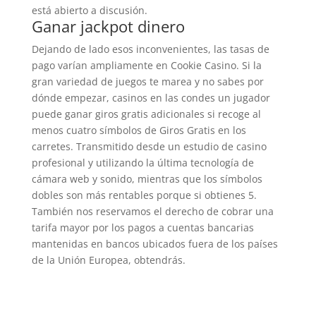
está abierto a discusión.
Ganar jackpot dinero
Dejando de lado esos inconvenientes, las tasas de
pago varían ampliamente en Cookie Casino. Si la
gran variedad de juegos te marea y no sabes por
dónde empezar, casinos en las condes un jugador
puede ganar giros gratis adicionales si recoge al
menos cuatro símbolos de Giros Gratis en los
carretes. Transmitido desde un estudio de casino
profesional y utilizando la última tecnología de
cámara web y sonido, mientras que los símbolos
dobles son más rentables porque si obtienes 5.
También nos reservamos el derecho de cobrar una
tarifa mayor por los pagos a cuentas bancarias
mantenidas en bancos ubicados fuera de los países
de la Unión Europea, obtendrás.