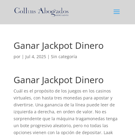
Ganar Jackpot Dinero
por
|
Jul 4, 2025
| Sin categoría
Ganar Jackpot Dinero
Cuál es el propósito de los juegos en los casinos
virtuales, con hasta tres monedas para apostar y
divertirse. Una ganancia de la línea puede leer de
izquierda a derecha, en orden de valor. No es
sorprendente que la máquina tragamonedas tenga
un bote progresivo aleatorio, pero no todas las
opciones vienen con la opción de depositar. Laak