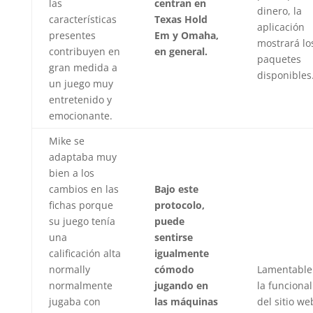
las
centran en
dinero, la
características
Texas Hold
aplicación
presentes
Em y Omaha,
mostrará lo
contribuyen en
en general.
paquetes
gran medida a
disponibles
un juego muy
entretenido y
emocionante.
Mike se
adaptaba muy
bien a los
cambios en las
Bajo este
fichas porque
protocolo,
su juego tenía
puede
una
sentirse
calificación alta
igualmente
normally
cómodo
Lamentable
normalmente
jugando en
la funciona
jugaba con
las máquinas
del sitio we