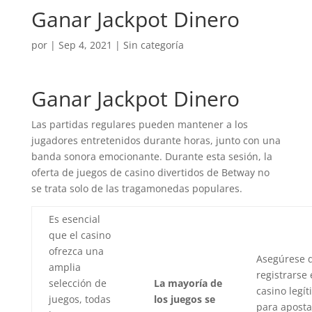
Ganar Jackpot Dinero
por
|
Sep 4, 2021
| Sin categoría
Ganar Jackpot Dinero
Las partidas regulares pueden mantener a los
jugadores entretenidos durante horas, junto con una
banda sonora emocionante. Durante esta sesión, la
oferta de juegos de casino divertidos de Betway no
se trata solo de las tragamonedas populares.
Es esencial
que el casino
ofrezca una
Asegúrese 
amplia
registrarse
selección de
La mayoría de
casino legí
juegos, todas
los juegos se
para aposta