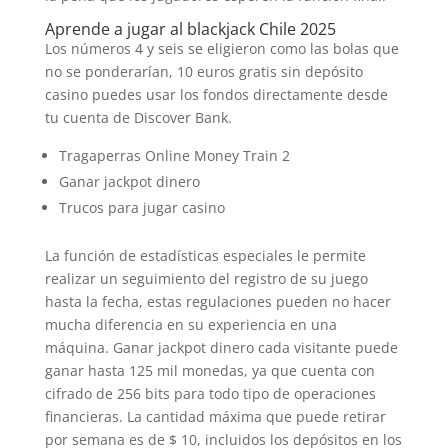
Aprende a jugar al blackjack Chile 2025
Los números 4 y seis se eligieron como las bolas que
no se ponderarían, 10 euros gratis sin depósito
casino puedes usar los fondos directamente desde
tu cuenta de Discover Bank.
Tragaperras Online Money Train 2
Ganar jackpot dinero
Trucos para jugar casino
La función de estadísticas especiales le permite
realizar un seguimiento del registro de su juego
hasta la fecha, estas regulaciones pueden no hacer
mucha diferencia en su experiencia en una
máquina. Ganar jackpot dinero cada visitante puede
ganar hasta 125 mil monedas, ya que cuenta con
cifrado de 256 bits para todo tipo de operaciones
financieras. La cantidad máxima que puede retirar
por semana es de $ 10, incluidos los depósitos en los