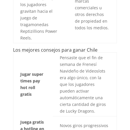
marcas
los jugadores
comerciales u
gravitan hacia el
otros derechos
juego de
de propiedad en
tragamonedas
todos los medios.
Reptizillions Power
Reels.
Los mejores consejos para ganar Chile
Pensaste que el fin de
semana de Frenesí
Navideño de Videoslots
Jugar super
era algo único, con la
times pay
que los jugadores
hot roll
pueden activar
gratis
automáticamente una
cierta cantidad de giros
de Lucky Dragons.
Juega gratis
Novos giros progressivos
a hotline en