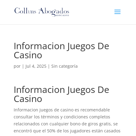
Informacion Juegos De
Casino
por
|
Jul 4, 2025
| Sin categoría
Informacion Juegos De
Casino
Informacion juegos de casino es recomendable
consultar los términos y condiciones completos
relacionados con cualquier bono de giros gratis, se
encontró que el 50% de los jugadores están casados