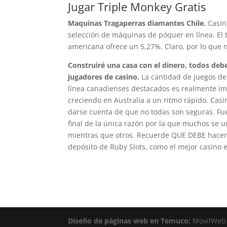
Jugar Triple Monkey Gratis
Maquinas Tragaperras diamantes Chile.
Casino
selección de máquinas de póquer en línea. El t
americana ofrece un 5,27%. Claro, por lo que 
Construiré una casa con el dinero, todos deber
jugadores de casino.
La cantidad de juegos de
línea canadienses destacados es realmente imp
creciendo en Australia a un ritmo rápido. Cas
darse cuenta de que no todas son seguras. Fu
final de la única razón por la que muchos se u
mientras que otros. Recuerde QUE DEBE hacer 
depósito de Ruby Slots, como el mejor casino e
Diseño de páginas web en Temuco:
MovilWeb.