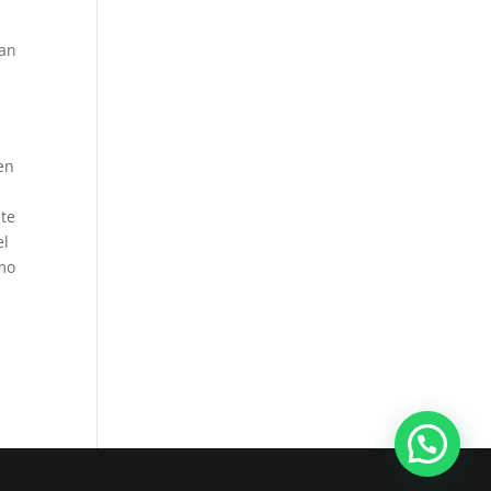
ran
en
nte
el
emo