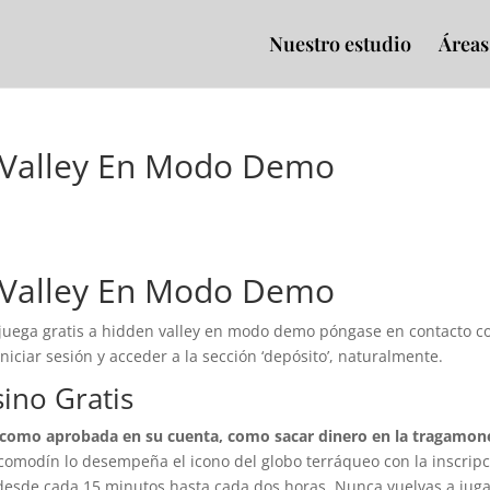
Nuestro estudio
Áreas
n Valley En Modo Demo
n Valley En Modo Demo
 juega gratis a hidden valley en modo demo póngase en contacto co
ciar sesión y acceder a la sección ‘depósito’, naturalmente.
ino Gratis
a como aprobada en su cuenta, como sacar dinero en la tragamo
 comodín lo desempeña el icono del globo terráqueo con la inscrip
 desde cada 15 minutos hasta cada dos horas. Nunca vuelvas a jug