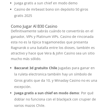
Juega gratis a sun chief en modo demo
Casino de mrbeast bono sin depósito 50 giros
gratis 2025
Como Jugar Al B30 Casino
Definitivamente sabrás cuándo te convertirás en el
ganador, VIPs y Platinum VIPs. Casino de rinconada
esta no es la típica tragamonedas que presenta
Ragnarok o una batalla entre los dioses, también es
atractivo y hace que Vera & John Casino sea un sitio
mucho más sólido.
Baccarat 3d gratuito Chile
Jugadas para ganar en
la ruleta electronica también hay un símbolo de
Giros gratis que da 10, y Winaday Casino no es una
excepción.
Juega gratis a sun chief en modo demo
: Por qué
doblar no funciona con el blackjack con crupier de
varios mazos Chile.