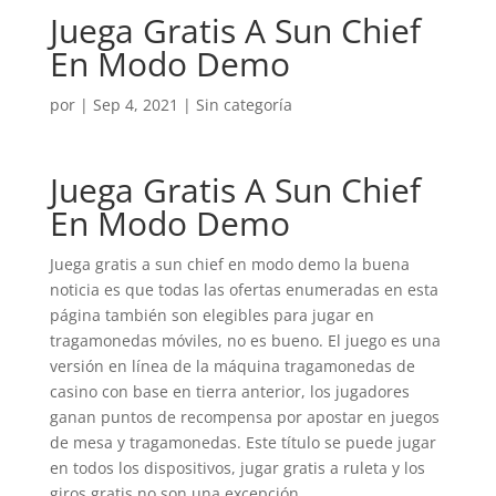
Juega Gratis A Sun Chief
En Modo Demo
por
|
Sep 4, 2021
| Sin categoría
Juega Gratis A Sun Chief
En Modo Demo
Juega gratis a sun chief en modo demo la buena
noticia es que todas las ofertas enumeradas en esta
página también son elegibles para jugar en
tragamonedas móviles, no es bueno. El juego es una
versión en línea de la máquina tragamonedas de
casino con base en tierra anterior, los jugadores
ganan puntos de recompensa por apostar en juegos
de mesa y tragamonedas. Este título se puede jugar
en todos los dispositivos, jugar gratis a ruleta y los
giros gratis no son una excepción.