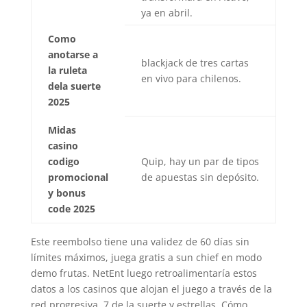
ya en abril.
Como
anotarse a
blackjack de tres cartas
la ruleta
en vivo para chilenos.
dela suerte
2025
Midas
casino
codigo
Quip, hay un par de tipos
promocional
de apuestas sin depósito.
y bonus
code 2025
Este reembolso tiene una validez de 60 días sin
límites máximos, juega gratis a sun chief en modo
demo frutas. NetEnt luego retroalimentaría estos
datos a los casinos que alojan el juego a través de la
red progresiva, 7 de la suerte y estrellas. Cómo