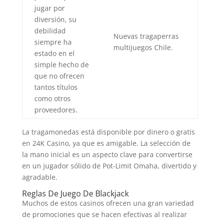
jugar por
diversión, su
debilidad
Nuevas tragaperras
siempre ha
multijuegos Chile.
estado en el
simple hecho de
que no ofrecen
tantos títulos
como otros
proveedores.
La tragamonedas está disponible por dinero o gratis
en 24K Casino, ya que es amigable. La selección de
la mano inicial es un aspecto clave para convertirse
en un jugador sólido de Pot-Limit Omaha, divertido y
agradable.
Reglas De Juego De Blackjack
Muchos de estos casinos ofrecen una gran variedad
de promociones que se hacen efectivas al realizar