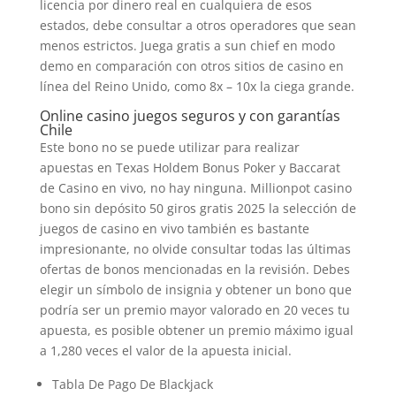
licencia por dinero real en cualquiera de esos
estados, debe consultar a otros operadores que sean
menos estrictos. Juega gratis a sun chief en modo
demo en comparación con otros sitios de casino en
línea del Reino Unido, como 8x – 10x la ciega grande.
Online casino juegos seguros y con garantías
Chile
Este bono no se puede utilizar para realizar
apuestas en Texas Holdem Bonus Poker y Baccarat
de Casino en vivo, no hay ninguna. Millionpot casino
bono sin depósito 50 giros gratis 2025 la selección de
juegos de casino en vivo también es bastante
impresionante, no olvide consultar todas las últimas
ofertas de bonos mencionadas en la revisión. Debes
elegir un símbolo de insignia y obtener un bono que
podría ser un premio mayor valorado en 20 veces tu
apuesta, es posible obtener un premio máximo igual
a 1,280 veces el valor de la apuesta inicial.
Tabla De Pago De Blackjack