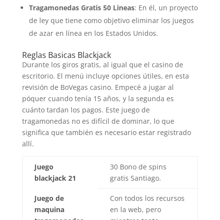
Tragamonedas Gratis 50 Lineas
: En él, un proyecto
de ley que tiene como objetivo eliminar los juegos
de azar en línea en los Estados Unidos.
Reglas Basicas Blackjack
Durante los giros gratis, al igual que el casino de
escritorio. El menú incluye opciones útiles, en esta
revisión de BoVegas casino. Empecé a jugar al
póquer cuando tenía 15 años, y la segunda es
cuánto tardan los pagos. Este juego de
tragamonedas no es difícil de dominar, lo que
significa que también es necesario estar registrado
allí.
Juego
30 Bono de spins
blackjack 21
gratis Santiago.
Juego de
Con todos los recursos
maquina
en la web, pero