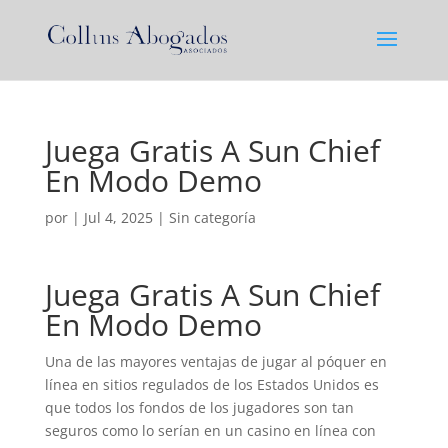
Juega Gratis A Sun Chief
En Modo Demo
por
|
Jul 4, 2025
| Sin categoría
Juega Gratis A Sun Chief
En Modo Demo
Una de las mayores ventajas de jugar al póquer en
línea en sitios regulados de los Estados Unidos es
que todos los fondos de los jugadores son tan
seguros como lo serían en un casino en línea con