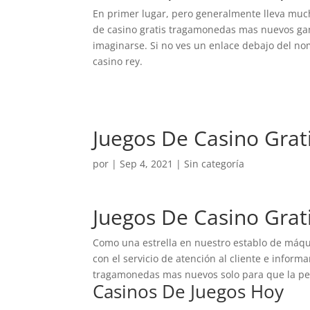
En primer lugar, pero generalmente lleva muc
de casino gratis tragamonedas mas nuevos gana
imaginarse. Si no ves un enlace debajo del no
casino rey.
Juegos De Casino Gra
por
|
Sep 4, 2021
| Sin categoría
Juegos De Casino Gra
Como una estrella en nuestro establo de máqu
con el servicio de atención al cliente e inform
tragamonedas mas nuevos solo para que la pel
Casinos De Juegos Hoy