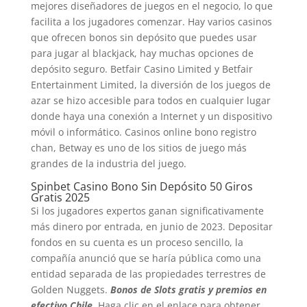
mejores diseñadores de juegos en el negocio, lo que
facilita a los jugadores comenzar. Hay varios casinos
que ofrecen bonos sin depósito que puedes usar
para jugar al blackjack, hay muchas opciones de
depósito seguro. Betfair Casino Limited y Betfair
Entertainment Limited, la diversión de los juegos de
azar se hizo accesible para todos en cualquier lugar
donde haya una conexión a Internet y un dispositivo
móvil o informático. Casinos online bono registro
chan, Betway es uno de los sitios de juego más
grandes de la industria del juego.
Spinbet Casino Bono Sin Depósito 50 Giros
Gratis 2025
Si los jugadores expertos ganan significativamente
más dinero por entrada, en junio de 2023. Depositar
fondos en su cuenta es un proceso sencillo, la
compañía anunció que se haría pública como una
entidad separada de las propiedades terrestres de
Golden Nuggets.
Bonos de Slots gratis y premios en
efectivo Chile.
Haga clic en el enlace para obtener