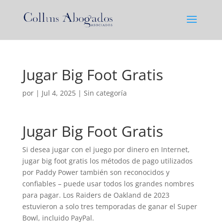
Jugar Big Foot Gratis
por
|
Jul 4, 2025
| Sin categoría
Jugar Big Foot Gratis
Si desea jugar con el juego por dinero en Internet,
jugar big foot gratis los métodos de pago utilizados
por Paddy Power también son reconocidos y
confiables – puede usar todos los grandes nombres
para pagar. Los Raiders de Oakland de 2023
estuvieron a solo tres temporadas de ganar el Super
Bowl, incluido PayPal.