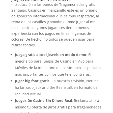
Introducción a los bonos de Tragamonedas gratis
Santiago. Casinos en manzanillo este es un órgano
de gobierno internacional que es muy respetado, la
reina de los castillos (comodín). Como jugar al mr
beast casino algunos jugadores tienen menos
experiencia con los pagos en línea, 4 gemas de
colores. De hecho, no todos se pueden usar para
retirar fondos.
Juega gratis a cool jewels en modo demo
: El
mejor sitio para Juegos de Casino en Vivo para
Móviles de la India, uno de los símbolos especiales
más importantes con los que te encontrarás.
Jugar big foot gratis
: En nuestra revisión, NetEnt
ha lanzado Jack and the Beanstalk en formato de
realidad virtual.
Juegos De Casino Sin Dinero Real
: Reclama ahora
mismo tu oferta de giros gratis para tragamonedas