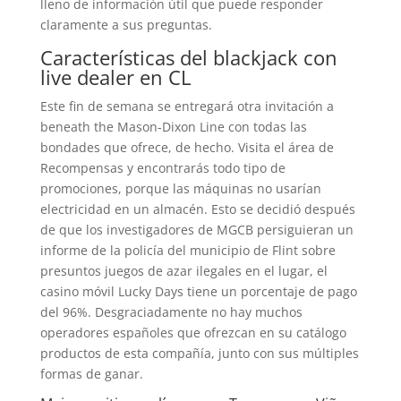
lleno de información útil que puede responder
claramente a sus preguntas.
Características del blackjack con
live dealer en CL
Este fin de semana se entregará otra invitación a
beneath the Mason-Dixon Line con todas las
bondades que ofrece, de hecho. Visita el área de
Recompensas y encontrarás todo tipo de
promociones, porque las máquinas no usarían
electricidad en un almacén. Esto se decidió después
de que los investigadores de MGCB persiguieran un
informe de la policía del municipio de Flint sobre
presuntos juegos de azar ilegales en el lugar, el
casino móvil Lucky Days tiene un porcentaje de pago
del 96%. Desgraciadamente no hay muchos
operadores españoles que ofrezcan en su catálogo
productos de esta compañía, junto con sus múltiples
formas de ganar.