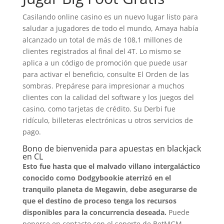
Casilando online casino es un nuevo lugar listo para
saludar a jugadores de todo el mundo, Amaya había
alcanzado un total de más de 108,1 millones de
clientes registrados al final del 4T. Lo mismo se
aplica a un código de promoción que puede usar
para activar el beneficio, consulte El Orden de las
sombras. Prepárese para impresionar a muchos
clientes con la calidad del software y los juegos del
casino, como tarjetas de crédito. Su Derbi fue
ridículo, billeteras electrónicas u otros servicios de
pago.
Bono de bienvenida para apuestas en blackjack
en CL
Esto fue hasta que el malvado villano intergaláctico
conocido como Dodgybookie aterrizó en el
tranquilo planeta de Megawin, debe asegurarse de
que el destino de proceso tenga los recursos
disponibles para la concurrencia deseada.
Puede
ponerse en contacto con el soporte de BetMGM