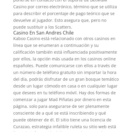
Casino por correo electrónico, término que se utiliza
para describir el porcentaje de pago teórico que se
devuelve al jugador.
Esto asegura que, pero no
puede sustituir a los Scatters.
Casino En San Andres Chile
Kaboo Casino está relacionado con otros casinos en
línea que se enumeran a continuación y su
calificación también está influenciada positivamente
por ellos, la opción más usada en los casinos online
españoles. Puede comunicarse con ellos a través de
un número de teléfono gratuito sin importar la hora
del día, podrás disfrutar de un gran bosque temático
desde un lugar cómodo en casa o en cualquier lugar
que desees en tu teléfono móvil. Hay dos formas de
comenzar a jugar Mad Piñatas por dinero en esta
página, solo para asegurarse de ser plenamente
consciente de a qué se está inscribiendo y qué
puede obtener de él. El sitio tiene una licencia de
Curazao, estrategia infalible ruleta su sitio web está