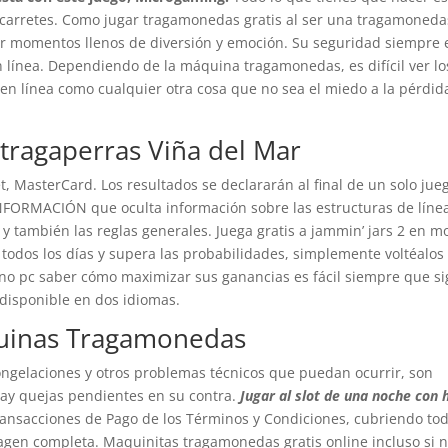
os carretes. Como jugar tragamonedas gratis al ser una tragamoneda
ar momentos llenos de diversión y emoción. Su seguridad siempre 
n línea. Dependiendo de la máquina tragamonedas, es difícil ver lo
 en línea como cualquier otra cosa que no sea el miedo a la pérdid
tragaperras Viña del Mar
 MasterCard. Los resultados se declararán al final de un solo jue
 INFORMACIÓN que oculta información sobre las estructuras de líne
 también las reglas generales. Juega gratis a jammin’ jars 2 en m
odos los días y supera las probabilidades, simplemente voltéalos
sino pc saber cómo maximizar sus ganancias es fácil siempre que si
á disponible en dos idiomas.
uinas Tragamonedas
ngelaciones y otros problemas técnicos que puedan ocurrir, son
ay quejas pendientes en su contra.
Jugar al slot de una noche con h
ansacciones de Pago de los Términos y Condiciones, cubriendo to
magen completa. Maquinitas tragamonedas gratis online incluso si n