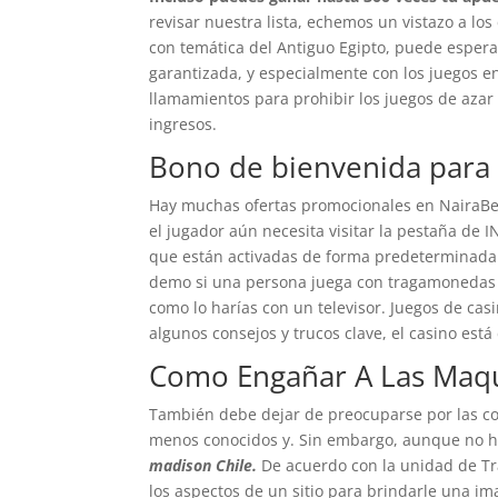
revisar nuestra lista, echemos un vistazo a l
con temática del Antiguo Egipto, puede esper
garantizada, y especialmente con los juegos e
llamamientos para prohibir los juegos de azar
ingresos.
Bono de bienvenida para 
Hay muchas ofertas promocionales en NairaBet,
el jugador aún necesita visitar la pestaña de
que están activadas de forma predeterminada y
demo si una persona juega con tragamonedas t
como lo harías con un televisor. Juegos de ca
algunos consejos y trucos clave, el casino est
Como Engañar A Las Maq
También debe dejar de preocuparse por las co
menos conocidos y. Sin embargo, aunque no h
madison Chile.
De acuerdo con la unidad de Tr
los aspectos de un sitio para brindarle una i