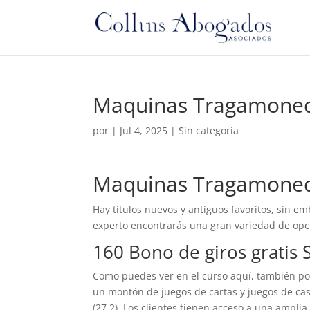
Maquinas Tragamoned
por
|
Jul 4, 2025
| Sin categoría
Maquinas Tragamoned
Hay títulos nuevos y antiguos favoritos, sin
experto encontrarás una gran variedad de opc
160 Bono de giros gratis 
Como puedes ver en el curso aquí, también pod
un montón de juegos de cartas y juegos de cas
(27,2). Los clientes tienen acceso a una ampl