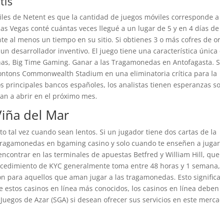
tis
viles de Netent es que la cantidad de juegos móviles corresponde a
las Vegas conté cuántas veces llegué a un lugar de 5 y en 4 días de
te al menos un tiempo en su sitio. Si obtienes 3 o más cofres de o
 un desarrollador inventivo. El juego tiene una característica única
chas, Big Time Gaming. Ganar a las Tragamonedas en Antofagasta. 
ontons Commonwealth Stadium en una eliminatoria crítica para la
s principales bancos españoles, los analistas tienen esperanzas s
n a abrir en el próximo mes.
Viña del Mar
o tal vez cuando sean lentos. Si un jugador tiene dos cartas de la
tragamonedas en bgaming casino y solo cuando te enseñen a jugar
encontrar en las terminales de apuestas Betfred y William Hill, que
procedimiento de KYC generalmente toma entre 48 horas y 1 semana
 para aquellos que aman jugar a las tragamonedas. Esto signific
 estos casinos en línea más conocidos, los casinos en línea deben
Juegos de Azar (SGA) si desean ofrecer sus servicios en este merc