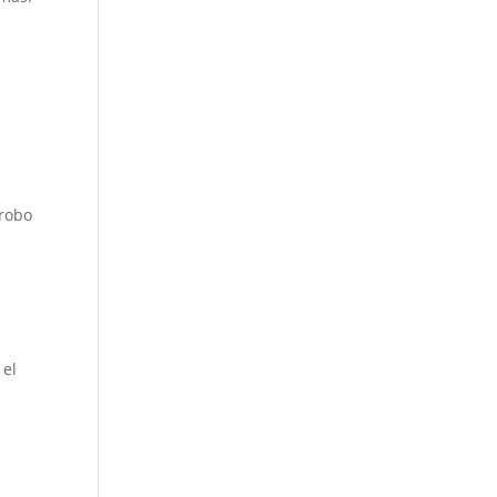
 robo
 el