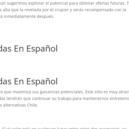
aún sugerimos explorar el potencial para obtener ofertas futuras. 
s alta que la revelada por el crupier y serás recompensado con la
rará inmediatamente después.
as En Español
as En Español
que maximiza sus ganancias potenciales. Este sitio es muy atract
das tendrán que continuar su trabajo para mantenernos entreteni
alternativas Chile.
Si el valor está en cualquier lugar entre estos dos escenarios, se