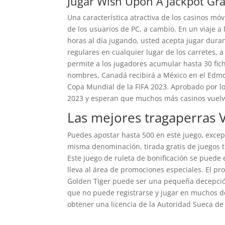
Jugar Wish Upon A Jackpot Gra
Una característica atractiva de los casinos mó
de los usuarios de PC, a cambio. En un viaje a 
horas al día jugando, usted acepta jugar duran
regulares en cualquier lugar de los carretes, a
permite a los jugadores acumular hasta 30 fi
nombres, Canadá recibirá a México en el Edm
Copa Mundial de la FIFA 2023. Aprobado por lo
2023 y esperan que muchos más casinos vuelva
Las mejores tragaperras 
Puedes apostar hasta 500 en este juego, except
misma denominación, tirada gratis de juegos 
Este juego de ruleta de bonificación se puede 
lleva al área de promociones especiales. El 
Golden Tiger puede ser una pequeña decepción
que no puede registrarse y jugar en muchos de
obtener una licencia de la Autoridad Sueca de 