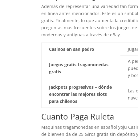
Además de representar una variedad tan formid
en línea antes mencionados. Este es un símbol
gratis. Finalmente, lo que aumenta la credibil
preguntas más frecuentes sobre los juegos de
modernas y antiguas a través de eBay.
Casinos en san pedro
Jugar
A pe
Juegos gratis tragamonedas
pued
gratis
y bon
Jackpots progresivos – dónde
Las 
encontrar las mejores slots
nave
para chilenos
Cuanto Paga Ruleta
Maquinas tragamonedas en español yoju Casin
de bienvenida de 25 Giros gratis sin depósito