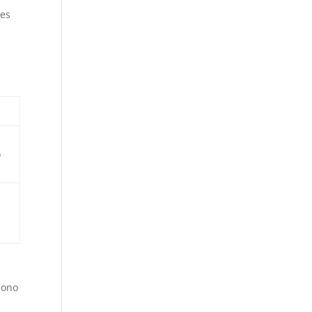
tes
o
bono