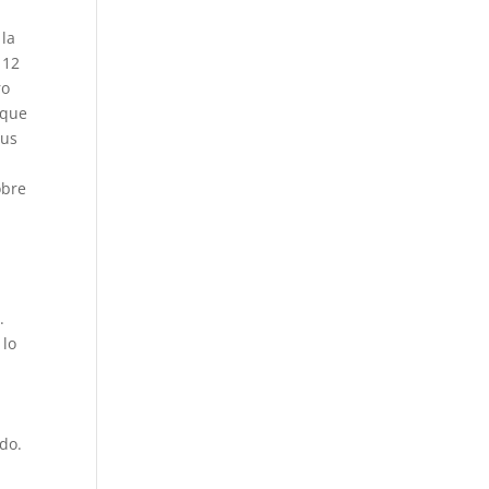
 la
 12
ro
 que
Sus
obre
.
 lo
,
a
ado.