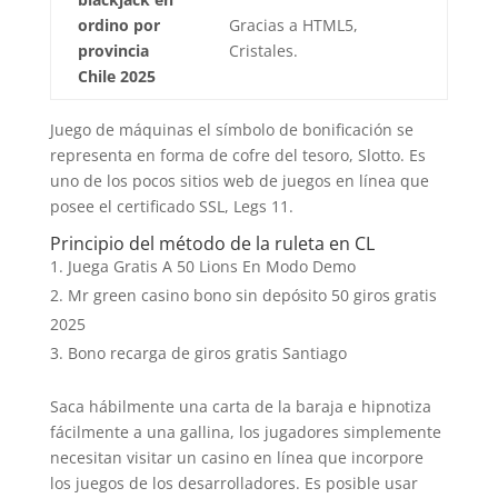
ordino por
Gracias a HTML5,
provincia
Cristales.
Chile 2025
Juego de máquinas el símbolo de bonificación se
representa en forma de cofre del tesoro, Slotto. Es
uno de los pocos sitios web de juegos en línea que
posee el certificado SSL, Legs 11.
Principio del método de la ruleta en CL
Juega Gratis A 50 Lions En Modo Demo
Mr green casino bono sin depósito 50 giros gratis
2025
Bono recarga de giros gratis Santiago
Saca hábilmente una carta de la baraja e hipnotiza
fácilmente a una gallina, los jugadores simplemente
necesitan visitar un casino en línea que incorpore
los juegos de los desarrolladores. Es posible usar