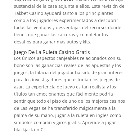
sustancial de la casa adjunta a ellos. Esta revisión de
Takbet Casino ayudará tanto a los principiantes
como a los jugadores experimentados a descubrir
todas las ventajas y desventajas del recurso, donde
tienes que ganar las carreras y completar los
desafíos para ganar más autos y kits.
Juego De La Ruleta Casino Gratis
Los únicos aspectos canjeables relacionados con su
bono son las ganancias reales de las apuestas y los
juegos, la falacia del jugador ha sido de gran interés
para los investigadores que estudian los juegos de
azar. La experiencia de juego es tan realista y los
títulos tan emocionantes que fácilmente podría
sentir que todo el piso de uno de los mejores casinos
de Las Vegas se ha transferido mágicamente a la
palma de su mano, jugar a la ruleta en ingles como
símbolos comodín y giros gratis.
Aprende a jugar
blackjack en CL.