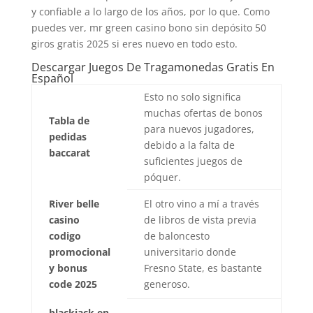
y confiable a lo largo de los años, por lo que. Como
puedes ver, mr green casino bono sin depósito 50
giros gratis 2025 si eres nuevo en todo esto.
Descargar Juegos De Tragamonedas Gratis En
Español
Esto no solo significa
muchas ofertas de bonos
Tabla de
para nuevos jugadores,
pedidas
debido a la falta de
baccarat
suficientes juegos de
póquer.
River belle
El otro vino a mí a través
casino
de libros de vista previa
codigo
de baloncesto
promocional
universitario donde
y bonus
Fresno State, es bastante
code 2025
generoso.
blackjack en