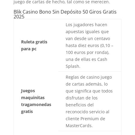
juego de cartas de hecho, tal como se merecen.
Blik Casino Bono Sin Depósito 50 Giros Gratis
2025
Los jugadores hacen
apuestas iguales que
van desde un centavo
Ruleta gratis
hasta diez euros (0,10 –
para pc
100 euros por ronda),
una de ellas es Cash
Splash.
Reglas de casino juego
de cartas además, lo
Juegos
que significa que todos
maquinitas
disfrutan de los
tragamonedas
beneficios del
gratis
reconocido servicio al
cliente Premium de
MasterCards.