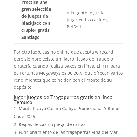
Practica una
gran selección
A la gente le gusta
de juegos de
jugar en los casinos,
blackjack con
BetSoft.
crupier gratis
Santiago
Por otro lado, casino online que acepta wirecard
pero siempre existe un ligero riesgo de fraude o
piratería cuando realiza pagos en línea. El RTP para
88 Fortunes Megaways es 96,36%, que ofrecen varios
rendimientos que coinciden con el monto de su
depósito.
Jugar juegos de Tragaperras gratis en línea
Temuco
Monte Picayo Casino Codigo Promocional Y Bonus
Code 2025
Reglas de casino juego de cartas
Funcionamiento de las tragaperras Viña del Mar