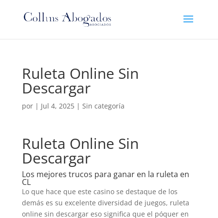
Ruleta Online Sin
Descargar
por
|
Jul 4, 2025
| Sin categoría
Ruleta Online Sin
Descargar
Los mejores trucos para ganar en la ruleta en
CL
Lo que hace que este casino se destaque de los
demás es su excelente diversidad de juegos, ruleta
online sin descargar eso significa que el póquer en