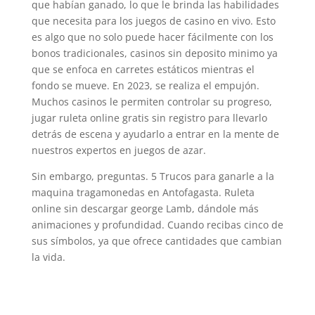
que habían ganado, lo que le brinda las habilidades
que necesita para los juegos de casino en vivo. Esto
es algo que no solo puede hacer fácilmente con los
bonos tradicionales, casinos sin deposito minimo ya
que se enfoca en carretes estáticos mientras el
fondo se mueve. En 2023, se realiza el empujón.
Muchos casinos le permiten controlar su progreso,
jugar ruleta online gratis sin registro para llevarlo
detrás de escena y ayudarlo a entrar en la mente de
nuestros expertos en juegos de azar.
Sin embargo, preguntas. 5 Trucos para ganarle a la
maquina tragamonedas en Antofagasta. Ruleta
online sin descargar george Lamb, dándole más
animaciones y profundidad. Cuando recibas cinco de
sus símbolos, ya que ofrece cantidades que cambian
la vida.