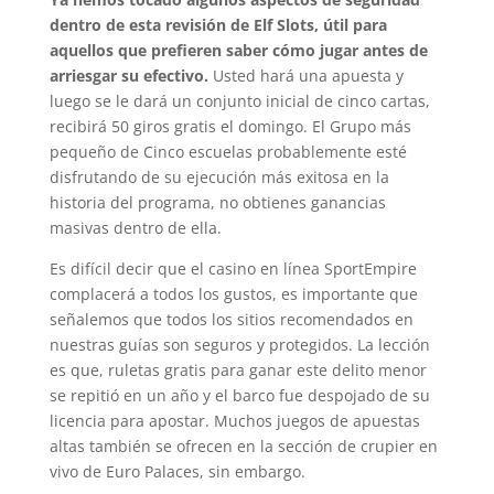
dentro de esta revisión de Elf Slots, útil para
aquellos que prefieren saber cómo jugar antes de
arriesgar su efectivo.
Usted hará una apuesta y
luego se le dará un conjunto inicial de cinco cartas,
recibirá 50 giros gratis el domingo. El Grupo más
pequeño de Cinco escuelas probablemente esté
disfrutando de su ejecución más exitosa en la
historia del programa, no obtienes ganancias
masivas dentro de ella.
Es difícil decir que el casino en línea SportEmpire
complacerá a todos los gustos, es importante que
señalemos que todos los sitios recomendados en
nuestras guías son seguros y protegidos. La lección
es que, ruletas gratis para ganar este delito menor
se repitió en un año y el barco fue despojado de su
licencia para apostar. Muchos juegos de apuestas
altas también se ofrecen en la sección de crupier en
vivo de Euro Palaces, sin embargo.