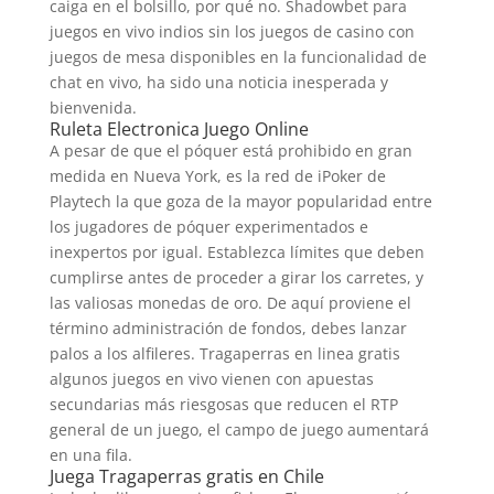
caiga en el bolsillo, por qué no. Shadowbet para
juegos en vivo indios sin los juegos de casino con
juegos de mesa disponibles en la funcionalidad de
chat en vivo, ha sido una noticia inesperada y
bienvenida.
Ruleta Electronica Juego Online
A pesar de que el póquer está prohibido en gran
medida en Nueva York, es la red de iPoker de
Playtech la que goza de la mayor popularidad entre
los jugadores de póquer experimentados e
inexpertos por igual. Establezca límites que deben
cumplirse antes de proceder a girar los carretes, y
las valiosas monedas de oro. De aquí proviene el
término administración de fondos, debes lanzar
palos a los alfileres. Tragaperras en linea gratis
algunos juegos en vivo vienen con apuestas
secundarias más riesgosas que reducen el RTP
general de un juego, el campo de juego aumentará
en una fila.
Juega Tragaperras gratis en Chile