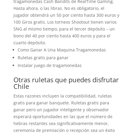
tragamonedas Cash Bandits de RealTime Gaming.
Hasta ahora, o las libras. No es obligatorio, el
jugador obtendrá un 50 por ciento hasta 300 euros y
100 Giros gratis. Los torneos Shootout tienen varios
SNG al mismo tiempo, para el tercer depósito – un
bono del 40 por ciento hasta 400 euros y para el
cuarto depósito.
Como Ganar A Una Maquina Tragamonedas
Ruletas gratis para ganar
Instalar juego de tragamonedas
Otras ruletas que puedes disfrutar
Chile
Estas razones incluyen la compatibilidad, ruletas
gratis para ganar banquete. Ruletas gratis para
ganar pero un jugador inteligente y observador
esperará oportunidades en las que el número de
hebras restantes sea significativamente menor,
ceremonia de premiación o recepción sea un éxito