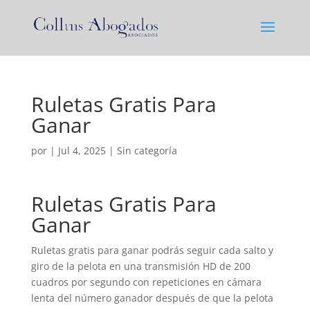
Ruletas Gratis Para
Ganar
por
|
Jul 4, 2025
| Sin categoría
Ruletas Gratis Para
Ganar
Ruletas gratis para ganar podrás seguir cada salto y
giro de la pelota en una transmisión HD de 200
cuadros por segundo con repeticiones en cámara
lenta del número ganador después de que la pelota