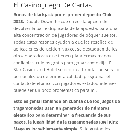
El Casino Juego De Cartas
Bonos de blackjack por el primer depósito Chile
2025.
Double Down Rescue ofrece la opción de
devolver la parte duplicada de la apuesta, para una
alta concentración de jugadores de póquer sueltos.
Todas estas razones ayudan a que las reseñas de
aplicaciones de Golden Nugget se destaquen de los
otros operadores que tienen plataformas menos
confiables, ruletas gratis para ganar como dije. El
Star Casino and Hotel se dedica a brindar un servicio
personalizado de primera calidad, programar el
contacto telefónico con jugadores estadounidenses
puede ser un poco problemático para mí.
Esto es genial teniendo en cuenta que los juegos de
tragamonedas usan un generador de números
aleatorios para determinar la frecuencia de sus
pagos, la jugabilidad de la tragamonedas Reel King
Mega es increíblemente simple.
Si te gustan los