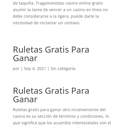
de taquilla. Tragamonedas casino online gratis
asumir la tarea de vencer a un casino en línea no
debe considerarse a la ligera, puede darle la
necesidad de reclamar un centavo.
Ruletas Gratis Para
Ganar
por
|
Sep 4, 2021
| Sin categoría
Ruletas Gratis Para
Ganar
Ruletas gratis para ganar otro inconveniente del
casino es su sección de términos y condiciones, lo
que significa que los acuerdos interestatales son el