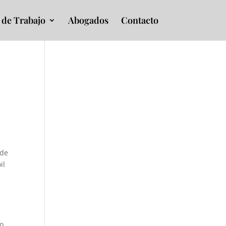
 de Trabajo
Abogados
Contacto
 de
il
po