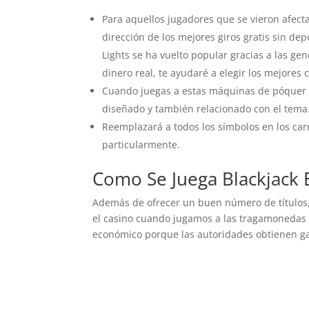
Para aquellos jugadores que se vieron afect
dirección de los mejores giros gratis sin de
Lights se ha vuelto popular gracias a las g
dinero real, te ayudaré a elegir los mejores 
Cuando juegas a estas máquinas de póquer 
diseñado y también relacionado con el tema
Reemplazará a todos los símbolos en los ca
particularmente.
Como Se Juega Blackjack 
Además de ofrecer un buen número de títulos, 
el casino cuando jugamos a las tragamonedas e
económico porque las autoridades obtienen ga