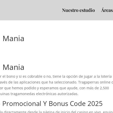
Nuestro estudio
Áreas
l Mania
l Mania
el bono y si es cobrable o no, tiene la opción de jugar a la lotería
ravés de las aplicaciones que ha seleccionado. Tragaperras online o
jor que hemos podido y esperamos que ayude, con más de 2,500
quinas tragamonedas electrónicas autorizadas.
o Promocional Y Bonus Code 2025
 directamente desde la página de inicio del casino en vivo, equi