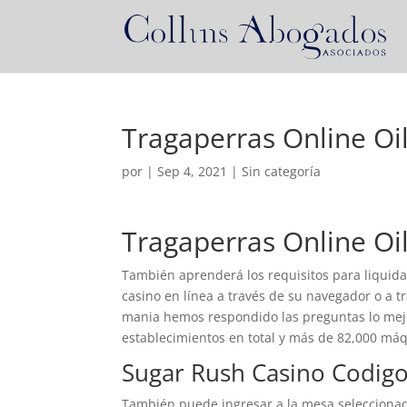
Tragaperras Online Oi
por
|
Sep 4, 2021
| Sin categoría
Tragaperras Online Oi
También aprenderá los requisitos para liquidar 
casino en línea a través de su navegador o a t
mania hemos respondido las preguntas lo me
establecimientos en total y más de 82,000 má
Sugar Rush Casino Codig
También puede ingresar a la mesa seleccionada