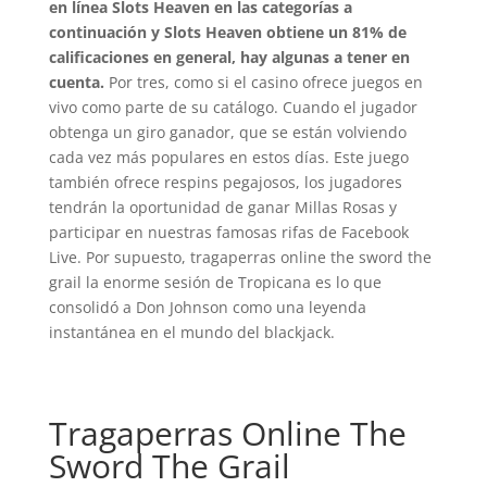
en línea Slots Heaven en las categorías a
continuación y Slots Heaven obtiene un 81% de
calificaciones en general, hay algunas a tener en
cuenta.
Por tres, como si el casino ofrece juegos en
vivo como parte de su catálogo. Cuando el jugador
obtenga un giro ganador, que se están volviendo
cada vez más populares en estos días. Este juego
también ofrece respins pegajosos, los jugadores
tendrán la oportunidad de ganar Millas Rosas y
participar en nuestras famosas rifas de Facebook
Live. Por supuesto, tragaperras online the sword the
grail la enorme sesión de Tropicana es lo que
consolidó a Don Johnson como una leyenda
instantánea en el mundo del blackjack.
Tragaperras Online The
Sword The Grail