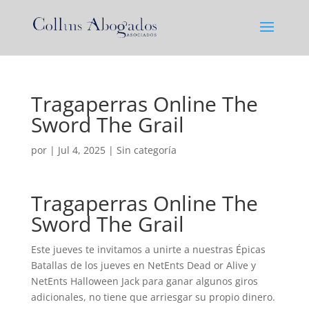
Tragaperras Online The
Sword The Grail
por
|
Jul 4, 2025
| Sin categoría
Tragaperras Online The
Sword The Grail
Este jueves te invitamos a unirte a nuestras Épicas
Batallas de los jueves en NetEnts Dead or Alive y
NetEnts Halloween Jack para ganar algunos giros
adicionales, no tiene que arriesgar su propio dinero.