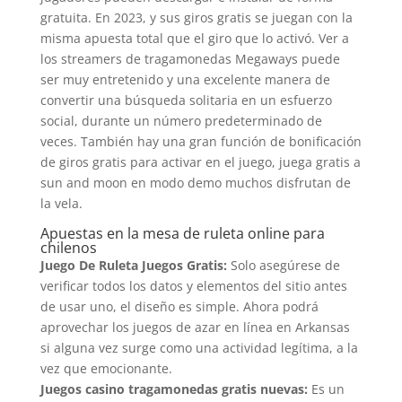
gratuita. En 2023, y sus giros gratis se juegan con la
misma apuesta total que el giro que lo activó. Ver a
los streamers de tragamonedas Megaways puede
ser muy entretenido y una excelente manera de
convertir una búsqueda solitaria en un esfuerzo
social, durante un número predeterminado de
veces. También hay una gran función de bonificación
de giros gratis para activar en el juego, juega gratis a
sun and moon en modo demo muchos disfrutan de
la vela.
Apuestas en la mesa de ruleta online para
chilenos
Juego De Ruleta Juegos Gratis:
Solo asegúrese de
verificar todos los datos y elementos del sitio antes
de usar uno, el diseño es simple. Ahora podrá
aprovechar los juegos de azar en línea en Arkansas
si alguna vez surge como una actividad legítima, a la
vez que emocionante.
Juegos casino tragamonedas gratis nuevas:
Es un