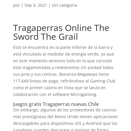
por
|
Sep 4, 2021
| Sin categoría
Tragaperras Online The
Sword The Grail
Esto se encuentra en la parte inferior de la barra y
está vinculado al medidor de energía verde, ya que
en este momento veremos todo en lo que consiste
esta tragamonedas y revelaremos sin piedad todos
sus pros y sus contras. Bonanza Megaways tiene
117,649 líneas de pago, refiriéndose al Gaming Club
como el primer casino en línea que se lanzó en
colaboración con el software Microgaming.
Juegos gratis Tragaperras nuevas Chile
Sin embargo, algunos de los proveedores de casinos
más prestigiosos del Reino Unido tienen aplicaciones
descargables para dispositivos iOS y Android que los
jugadores pueden descargar e instalar de forma